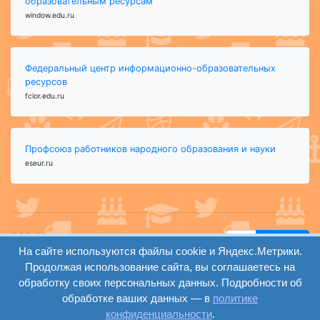
образовательным ресурсам"
window.edu.ru
Федеральный центр информационно-образовательных
ресурсов
fcior.edu.ru
Профсоюз работников народного образования и науки
eseur.ru
ООО "Центр
Найти
На сайте используются файлы cookie и Яндекс.Метрики.
образования и
вход
консалтинга"
Продолжая использование сайта, вы соглашаетесь на
Версия
Волгоград 2008-
обработку своих персональных данных. Подробности об
регистрация
сайта для
2026
обработке ваших данных — в
политике
слабовидящих
конфиденциальности
.
Сайт создан на