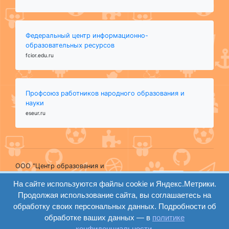
Федеральный центр информационно-
образовательных ресурсов
fcior.edu.ru
Профсоюз работников народного образования и
науки
eseur.ru
ООО "Центр образования и
консалтинга"
вход
На сайте используются файлы cookie и Яндекс.Метрики.
Волгоград 2008-2026
Продолжая использование сайта, вы соглашаетесь на
регистрация
Сайт создан на
обработку своих персональных данных. Подробности об
конструкторе ОШКОЛЕ.РУ
обработке ваших данных — в
политике
конфиденциальности
.