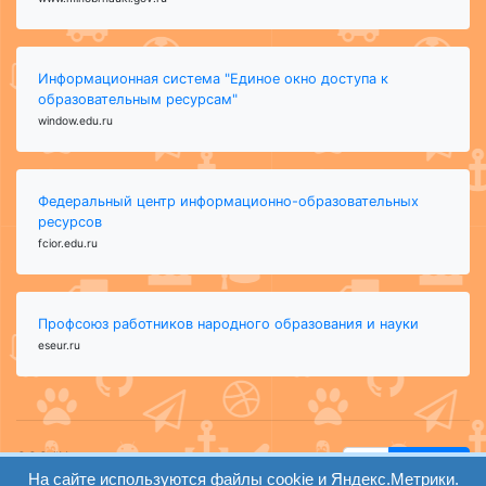
Информационная система "Единое окно доступа к
образовательным ресурсам"
window.edu.ru
Федеральный центр информационно-образовательных
ресурсов
fcior.edu.ru
Профсоюз работников народного образования и науки
eseur.ru
ООО "Центр
Найти
На сайте используются файлы cookie и Яндекс.Метрики.
образования и