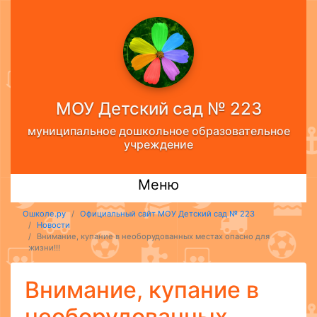
МОУ Детский сад № 223
муниципальное дошкольное образовательное
учреждение
Меню
Ошколе.ру
Официальный сайт МОУ Детский сад № 223
Новости
Внимание, купание в необорудованных местах опасно для
жизни!!!
Внимание, купание в
необорудованных