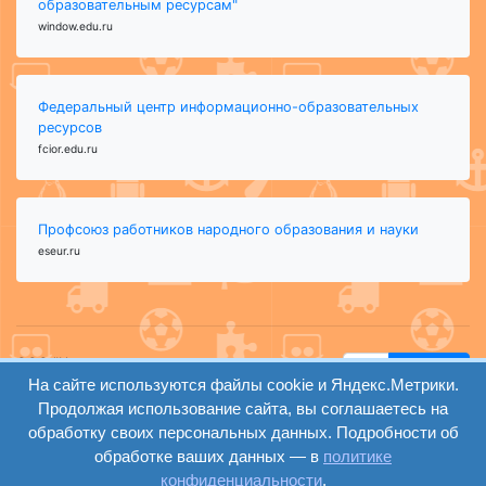
образовательным ресурсам"
window.edu.ru
Федеральный центр информационно-образовательных
ресурсов
fcior.edu.ru
Профсоюз работников народного образования и науки
eseur.ru
ООО "Центр
Найти
На сайте используются файлы cookie и Яндекс.Метрики.
образования и
вход
консалтинга"
Продолжая использование сайта, вы соглашаетесь на
Версия
Волгоград 2008-
обработку своих персональных данных. Подробности об
регистрация
сайта для
2026
обработке ваших данных — в
политике
слабовидящих
конфиденциальности
.
Сайт создан на